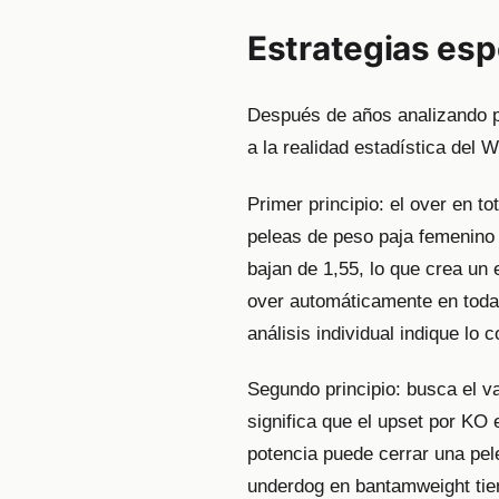
Estrategias es
Después de años analizando p
a la realidad estadística del
Primer principio: el over en t
peleas de peso paja femenino 
bajan de 1,55, lo que crea un
over automáticamente en todas
análisis individual indique lo c
Segundo principio: busca el v
significa que el upset por KO
potencia puede cerrar una pel
underdog en bantamweight tiend