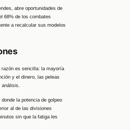
iendes, abre oportunidades de
 el 68% de los combates
iente a recalcular sus modelos
iones
 razón es sencilla: la mayoría
ción y el dinero, las peleas
análisis.
l donde la potencia de golpeo
rior al de las divisiones
nutos sin que la fatiga les