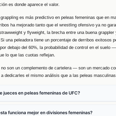
ión es donde aparece el valor.
de grappling es más predictivo en peleas femeninas que en ma
ibos ha mejorado tanto que el wrestling ofensivo ya no garan
trawweight y flyweight, la brecha entre una buena grappler 
 Si una peleadora tiene un porcentaje de derribos exitosos p
 por debajo del 60%, la probabilidad de control en el suelo
e lo que las cuotas reflejan.
 no son un complemento de cartelera — son un mercado co
 a dedicarles el mismo análisis que a las peleas masculinas
e jueces en peleas femeninas de UFC?
ta funciona mejor en divisiones femeninas?