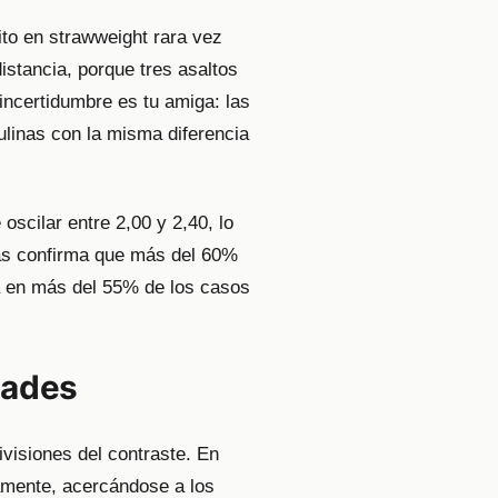
ito en strawweight rara vez
stancia, porque tres asaltos
 incertidumbre es tu amiga: las
linas con la misma diferencia
oscilar entre 2,00 y 2,40, lo
ras confirma que más del 60%
ta en más del 55% de los casos
dades
ivisiones del contraste. En
vamente, acercándose a los