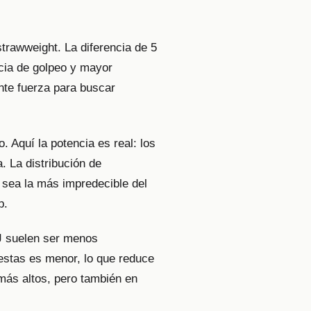
trawweight. La diferencia de 5
ncia de golpeo y mayor
nte fuerza para buscar
 Aquí la potencia es real: los
. La distribución de
n sea la más impredecible del
p.
OJ suelen ser menos
estas es menor, lo que reduce
más altos, pero también en