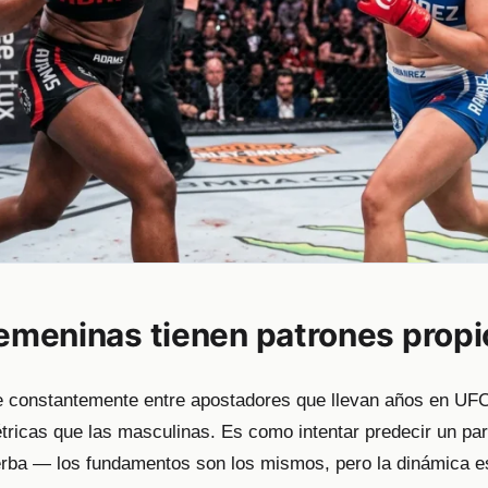
femeninas tienen patrones propi
e constantemente entre apostadores que llevan años en UFC: 
icas que las masculinas. Es como intentar predecir un parti
erba — los fundamentos son los mismos, pero la dinámica e