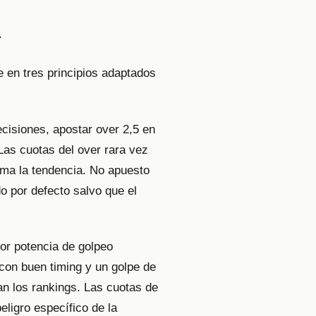
A
 en tres principios adaptados
ecisiones, apostar over 2,5 en
Las cuotas del over rara vez
rma la tendencia. No apuesto
o por defecto salvo que el
or potencia de golpeo
 con buen timing y un golpe de
n los rankings. Las cuotas de
eligro específico de la