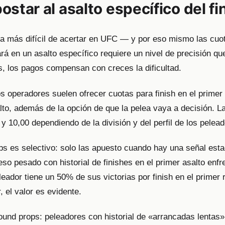
star al asalto específico del fi
ta más difícil de acertar en UFC — y por eso mismo las cu
rá en un asalto específico requiere un nivel de precisión que
s, los pagos compensan con creces la dificultad.
os operadores suelen ofrecer cuotas para finish en el primer 
salto, además de la opción de que la pelea vaya a decisión. 
 y 10,00 dependiendo de la división y del perfil de los pelea
ps es selectivo: solo las apuesto cuando hay una señal esta
so pesado con historial de finishes en el primer asalto enfr
leador tiene un 50% de sus victorias por finish en el primer 
, el valor es evidente.
und props: peleadores con historial de «arrancadas lentas»