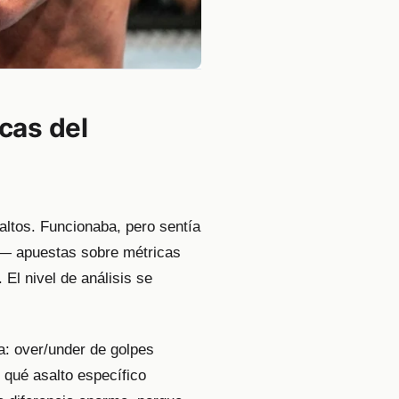
icas del
altos. Funcionaba, pero sentía
 — apuestas sobre métricas
El nivel de análisis se
a: over/under de golpes
 qué asalto específico