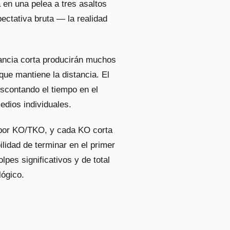
 en una pelea a tres asaltos
pectativa bruta — la realidad
tancia corta producirán muchos
que mantiene la distancia. El
scontando el tiempo en el
edios individuales.
 por KO/TKO, y cada KO corta
lidad de terminar en el primer
pes significativos y de total
lógico.