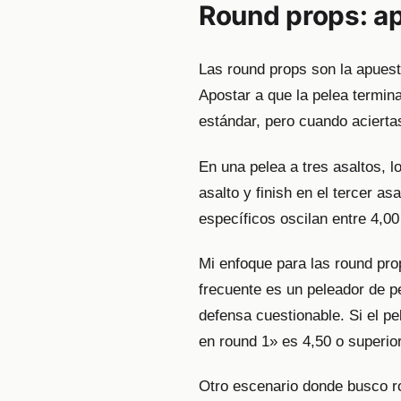
Round props: apo
Las round props son la apues
Apostar a que la pelea termina
estándar, pero cuando acierta
En una pelea a tres asaltos, l
asalto y finish en el tercer a
específicos oscilan entre 4,00
Mi enfoque para las round pro
frecuente es un peleador de pe
defensa cuestionable. Si el pe
en round 1» es 4,50 o superior
Otro escenario donde busco ro