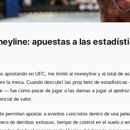
eyline: apuestas a las estadíst
s apostando en UFC, me limité al moneyline y al total de as
bre la mesa. Cuando descubrí las prop bets de estadísticas
e — fue como pasar de jugar a las damas a jugar al ajedrez. 
encial de valor.
 te permiten apostar a eventos concretos dentro de una pele
ero de derribos exitosos, tiempo de control en el suelo o en