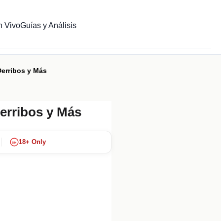
n Vivo
Guías y Análisis
Derribos y Más
erribos y Más
18+ Only
18+