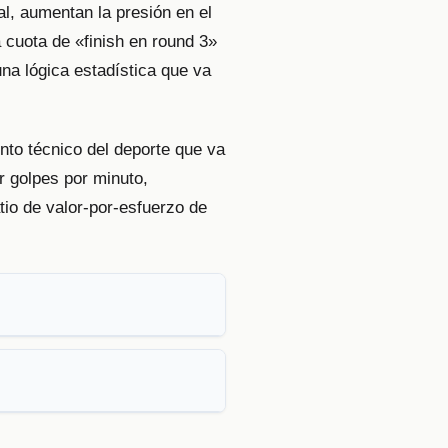
al, aumentan la presión en el
a cuota de «finish en round 3»
una lógica estadística que va
nto técnico del deporte que va
ar golpes por minuto,
tio de valor-por-esfuerzo de