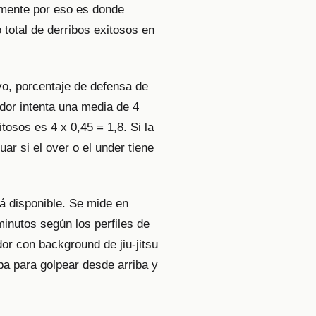
amente por eso es donde
total de derribos exitosos en
ivo, porcentaje de defensa de
ador intenta una media de 4
itosos es 4 x 0,45 = 1,8. Si la
uar si el over o el under tiene
á disponible. Se mide en
 minutos según los perfiles de
dor con background de jiu-jitsu
a para golpear desde arriba y