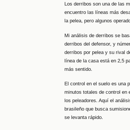
Los derribos son una de las 
encuentro las líneas más desa
la pelea, pero algunos operado
Mi análisis de derribos se bas
derribos del defensor, y núme
derribos por pelea y su rival d
línea de la casa está en 2,5 pa
más sentido.
El control en el suelo es un
minutos totales de control en e
los peleadores. Aquí el anális
brasileño que busca sumisione
se levanta rápido.