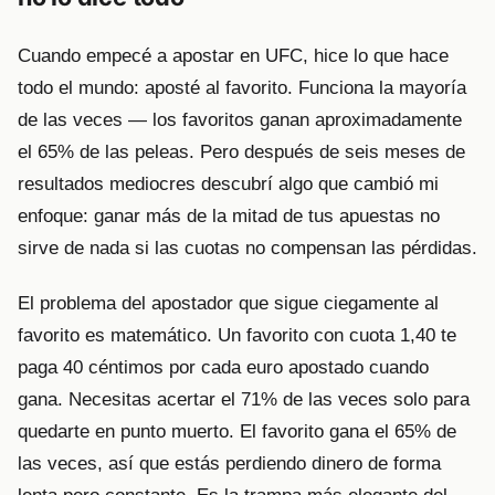
Cuando empecé a apostar en UFC, hice lo que hace
todo el mundo: aposté al favorito. Funciona la mayoría
de las veces — los favoritos ganan aproximadamente
el 65% de las peleas. Pero después de seis meses de
resultados mediocres descubrí algo que cambió mi
enfoque: ganar más de la mitad de tus apuestas no
sirve de nada si las cuotas no compensan las pérdidas.
El problema del apostador que sigue ciegamente al
favorito es matemático. Un favorito con cuota 1,40 te
paga 40 céntimos por cada euro apostado cuando
gana. Necesitas acertar el 71% de las veces solo para
quedarte en punto muerto. El favorito gana el 65% de
las veces, así que estás perdiendo dinero de forma