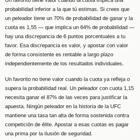
Un favorito tiene valor cuando la cuota implica una
probabilidad inferior a la que tú estimas. Si crees que
un peleador tiene un 70% de probabilidad de ganar y la
cuota es 1,55 — que implica un 64% de probabilidad —
hay una discrepancia de 6 puntos porcentuales a tu
favor. Esa discrepancia es valor, y apostar con valor
de forma consistente es rentable a largo plazo
independientemente de los resultados individuales.
Un favorito no tiene valor cuando la cuota ya refleja o
supera la probabilidad real. Un peleador con cuota 1,15
necesita ganar el 87% de las veces para justificar la
apuesta. Ningún peleador en la historia de la UFC
mantiene una tasa tan alta de forma sostenida contra
competición de élite. Apostar a esas cuotas es pagar
una prima por la ilusión de seguridad.