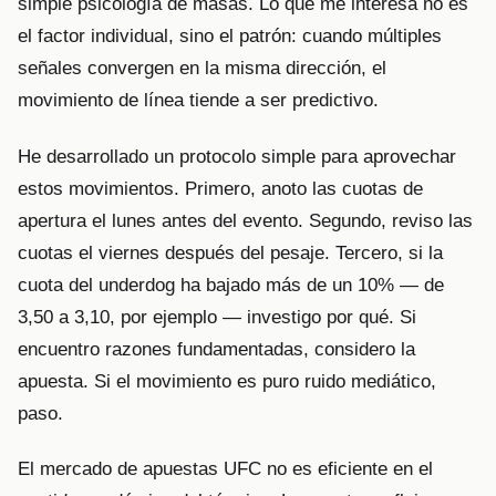
simple psicología de masas. Lo que me interesa no es
el factor individual, sino el patrón: cuando múltiples
señales convergen en la misma dirección, el
movimiento de línea tiende a ser predictivo.
He desarrollado un protocolo simple para aprovechar
estos movimientos. Primero, anoto las cuotas de
apertura el lunes antes del evento. Segundo, reviso las
cuotas el viernes después del pesaje. Tercero, si la
cuota del underdog ha bajado más de un 10% — de
3,50 a 3,10, por ejemplo — investigo por qué. Si
encuentro razones fundamentadas, considero la
apuesta. Si el movimiento es puro ruido mediático,
paso.
El mercado de apuestas UFC no es eficiente en el