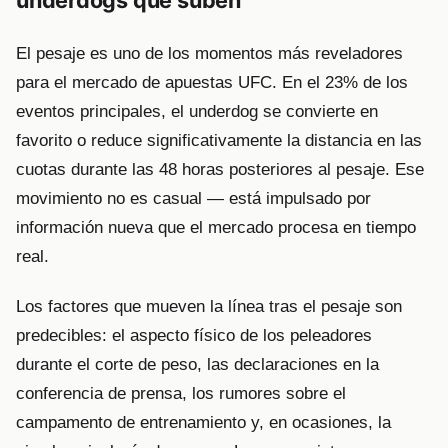
El pesaje es uno de los momentos más reveladores
para el mercado de apuestas UFC. En el 23% de los
eventos principales, el underdog se convierte en
favorito o reduce significativamente la distancia en las
cuotas durante las 48 horas posteriores al pesaje. Ese
movimiento no es casual — está impulsado por
información nueva que el mercado procesa en tiempo
real.
Los factores que mueven la línea tras el pesaje son
predecibles: el aspecto físico de los peleadores
durante el corte de peso, las declaraciones en la
conferencia de prensa, los rumores sobre el
campamento de entrenamiento y, en ocasiones, la