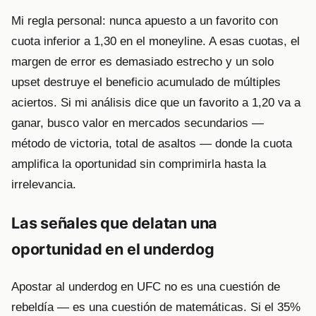
Mi regla personal: nunca apuesto a un favorito con
cuota inferior a 1,30 en el moneyline. A esas cuotas, el
margen de error es demasiado estrecho y un solo
upset destruye el beneficio acumulado de múltiples
aciertos. Si mi análisis dice que un favorito a 1,20 va a
ganar, busco valor en mercados secundarios —
método de victoria, total de asaltos — donde la cuota
amplifica la oportunidad sin comprimirla hasta la
irrelevancia.
Las señales que delatan una
oportunidad en el underdog
Apostar al underdog en UFC no es una cuestión de
rebeldía — es una cuestión de matemáticas. Si el 35%